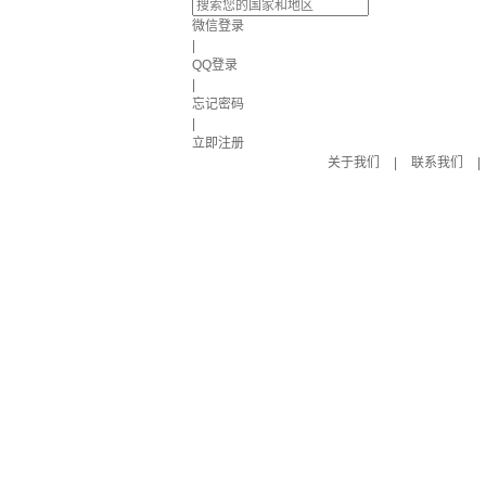
微信登录
|
QQ登录
|
忘记密码
|
立即注册
关于我们
|
联系我们
|