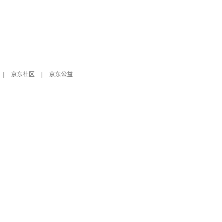
|
京东社区
|
京东公益