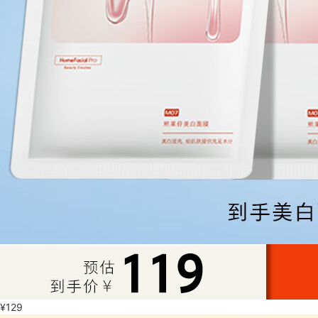
¥
129