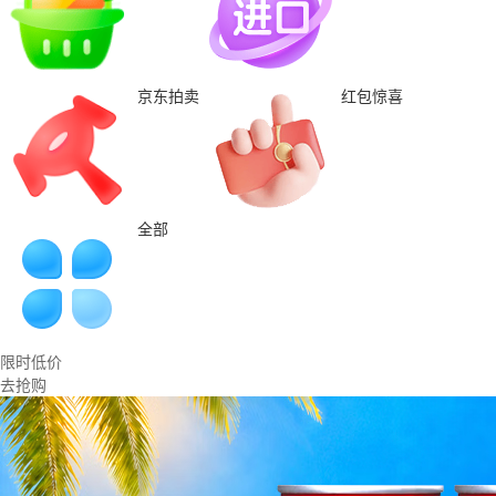
京东拍卖
红包惊喜
全部
限时低价
去抢购