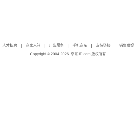
人才招聘
|
商家入驻
|
广告服务
|
手机京东
|
友情链接
|
销售联盟
Copyright © 2004-
2026
京东JD.com 版权所有