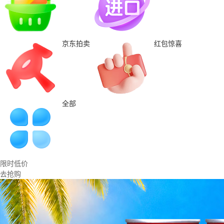
京东拍卖
红包惊喜
全部
限时低价
去抢购