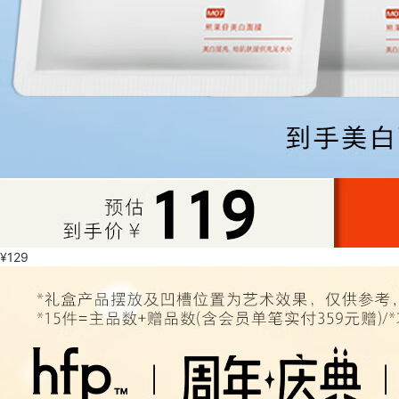
¥
129