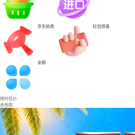
京东拍卖
红包惊喜
全部
限时低价
去抢购