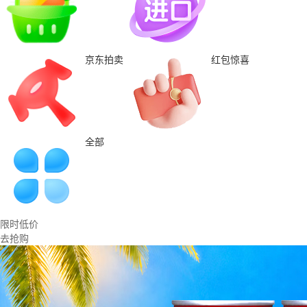
京东拍卖
红包惊喜
全部
限时低价
去抢购