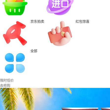
京东拍卖
红包惊喜
全部
限时低价
去抢购