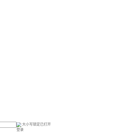
大小写锁定已打开
登录