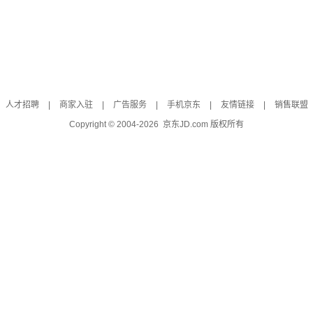
人才招聘
|
商家入驻
|
广告服务
|
手机京东
|
友情链接
|
销售联盟
Copyright © 2004-
2026
京东JD.com 版权所有