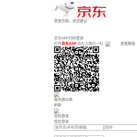
登录页面，改进建议
京东APP扫码登录
打开
京东APP
点左上角扫一扫
查看教程
服务器出错
刷新
密码登录
短信登录