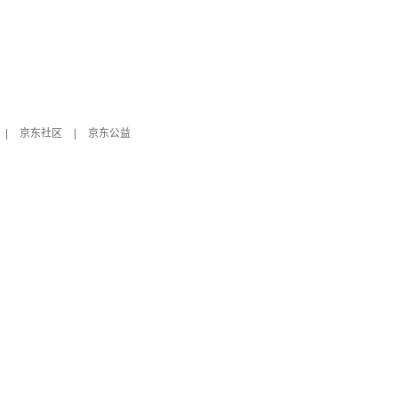
|
京东社区
|
京东公益