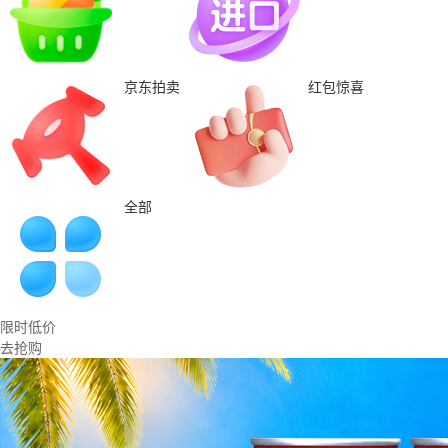
京东拍卖
红包惊喜
全部
限时低价
去抢购