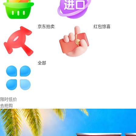
京东拍卖
红包惊喜
全部
限时低价
去抢购