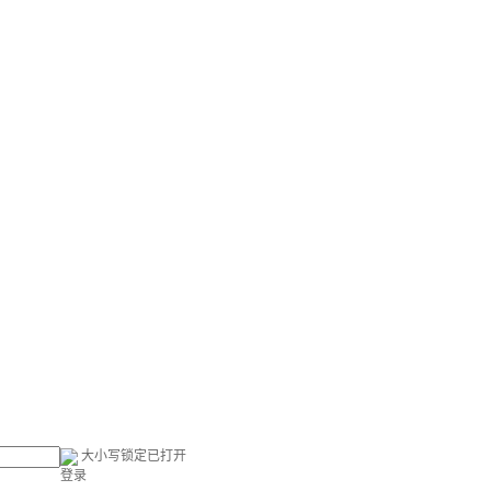
大小写锁定已打开
登录