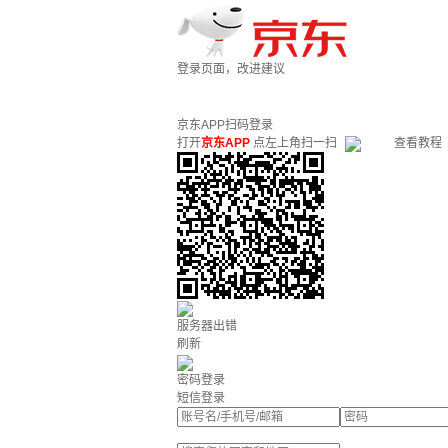
登录页面，改进建议
京东APP扫码登录
打开
京东APP
点左上角扫一扫
查看教程
服务器出错
刷新
密码登录
短信登录