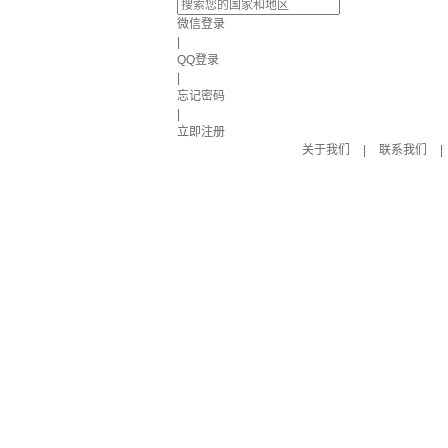
微信登录
|
QQ登录
|
忘记密码
|
立即注册
关于我们
|
联系我们
|