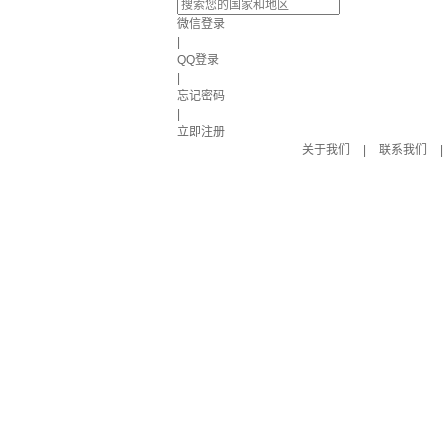
微信登录
|
QQ登录
|
忘记密码
|
立即注册
关于我们
|
联系我们
|