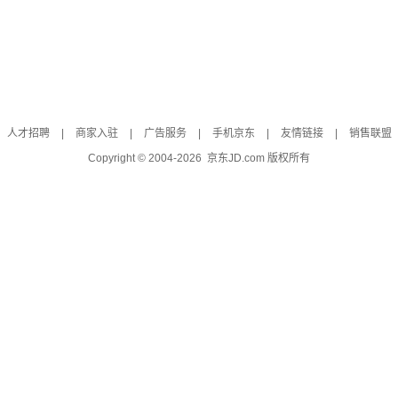
人才招聘
|
商家入驻
|
广告服务
|
手机京东
|
友情链接
|
销售联盟
Copyright © 2004-
2026
京东JD.com 版权所有