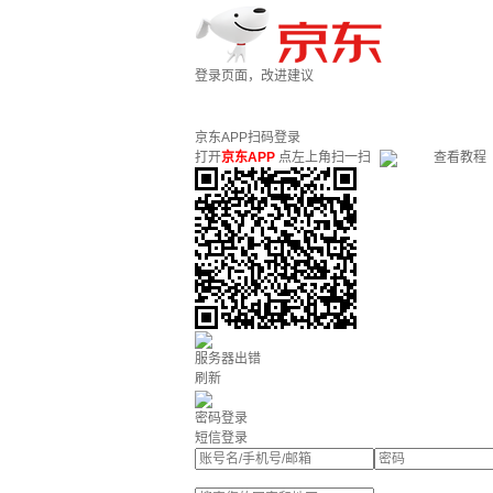
登录页面，改进建议
京东APP扫码登录
打开
京东APP
点左上角扫一扫
查看教程
服务器出错
刷新
密码登录
短信登录