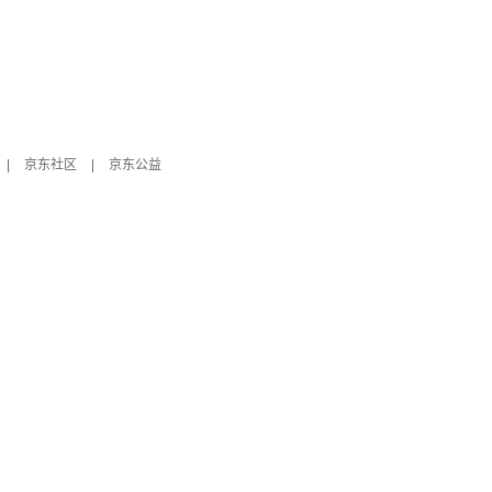
|
京东社区
|
京东公益