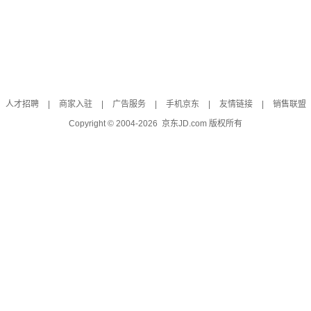
人才招聘
|
商家入驻
|
广告服务
|
手机京东
|
友情链接
|
销售联盟
Copyright © 2004-
2026
京东JD.com 版权所有