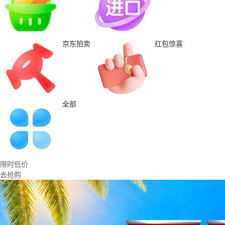
京东拍卖
红包惊喜
全部
限时低价
去抢购