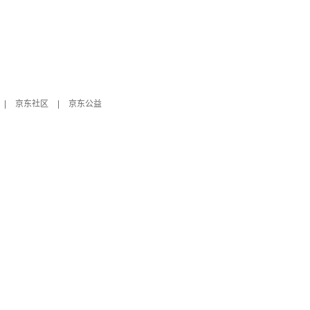
|
京东社区
|
京东公益