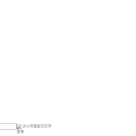
大小写锁定已打开
登录