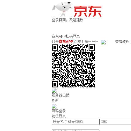
登录页面，改进建议
京东APP扫码登录
打开
京东APP
点左上角扫一扫
查看教程
服务器出错
刷新
密码登录
短信登录