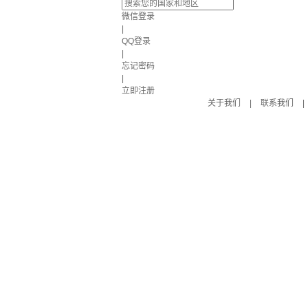
微信登录
|
QQ登录
|
忘记密码
|
立即注册
关于我们
|
联系我们
|