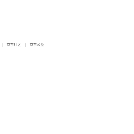
|
京东社区
|
京东公益