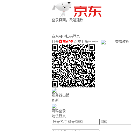
登录页面，改进建议
京东APP扫码登录
打开
京东APP
点左上角扫一扫
查看教程
服务器出错
刷新
密码登录
短信登录