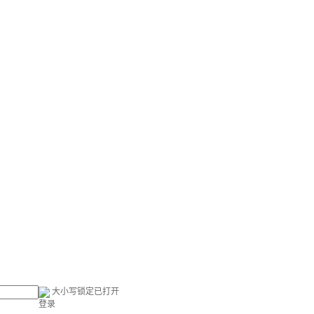
大小写锁定已打开
登录