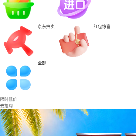
京东拍卖
红包惊喜
全部
限时低价
去抢购