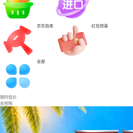
京东拍卖
红包惊喜
全部
限时低价
去抢购