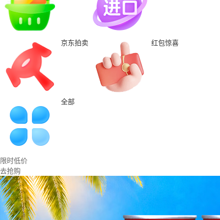
京东拍卖
红包惊喜
全部
限时低价
去抢购