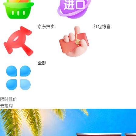
京东拍卖
红包惊喜
全部
限时低价
去抢购