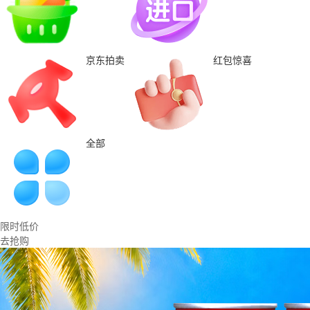
京东拍卖
红包惊喜
全部
限时低价
去抢购