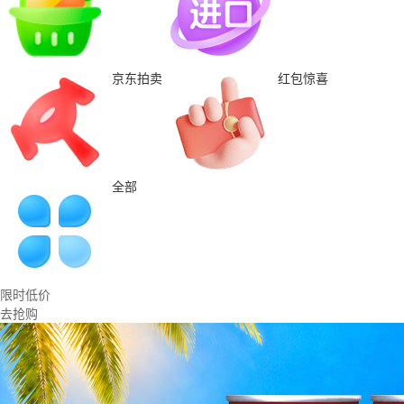
京东拍卖
红包惊喜
全部
限时低价
去抢购