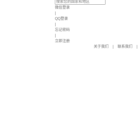
微信登录
|
QQ登录
|
忘记密码
|
立即注册
关于我们
|
联系我们
|