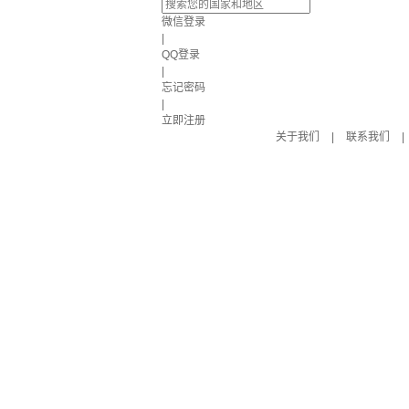
微信登录
|
QQ登录
|
忘记密码
|
立即注册
关于我们
|
联系我们
|