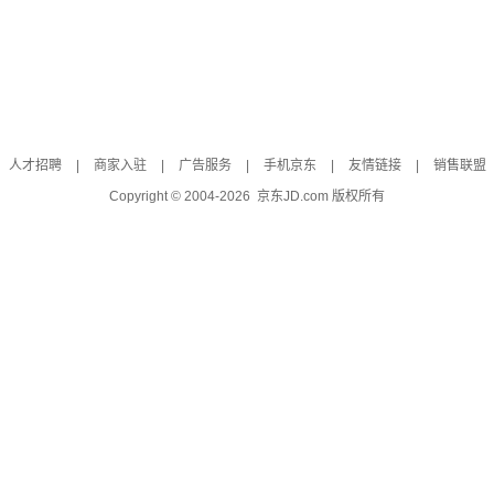
人才招聘
|
商家入驻
|
广告服务
|
手机京东
|
友情链接
|
销售联盟
Copyright © 2004-
2026
京东JD.com 版权所有