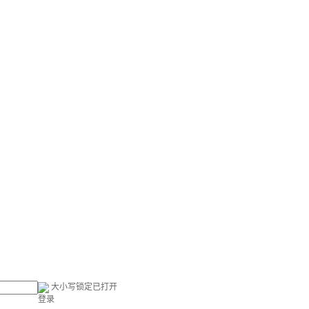
大小写锁定已打开
登录