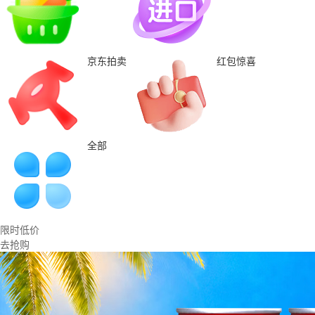
京东拍卖
红包惊喜
全部
限时低价
去抢购