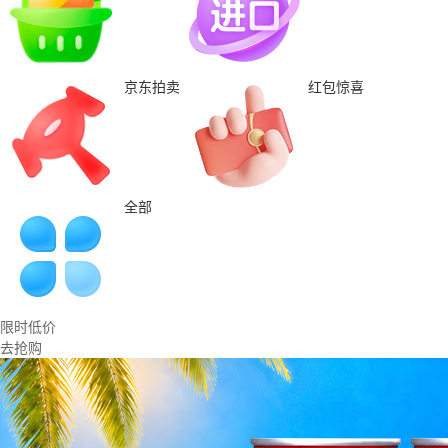
京东拍卖
红包惊喜
全部
限时低价
去抢购