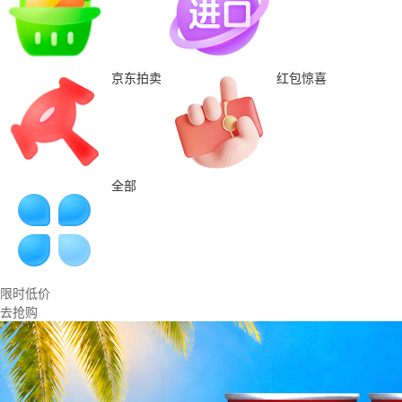
京东拍卖
红包惊喜
全部
限时低价
去抢购