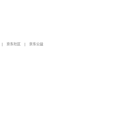
|
京东社区
|
京东公益