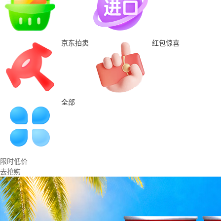
京东拍卖
红包惊喜
全部
限时低价
去抢购