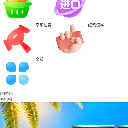
京东拍卖
红包惊喜
全部
限时低价
去抢购