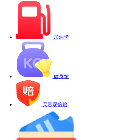
加油卡
健身馆
买贵双倍赔