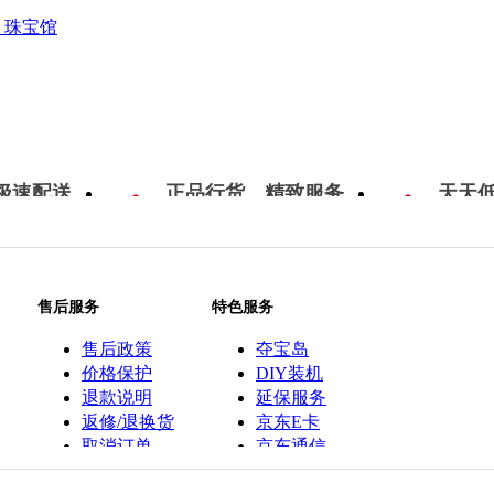
珠宝馆
极速配送
正品行货，精致服务
天天
售后服务
特色服务
售后政策
夺宝岛
价格保护
DIY装机
退款说明
延保服务
返修/退换货
京东E卡
取消订单
京东通信
京鱼座智能