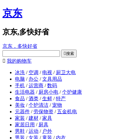
京东
京东,多快好省
京东，多快好省

搜索

我的购物车
冰洗
/
空调
/
电视
/
厨卫大电
电脑
/
办公
/
文具用品
手机
/
运营商
/
数码
生活电器
/
厨房小电
/
个护健康
食品
/
酒类
/
生鲜
/
特产
美妆
/
个护清洁
/
宠物
元器件
/
劳保物资
/
五金机电
家装
/
建材
/
家具
家居日用
/
厨具
男鞋
/
运动
/
户外
男装
/
女装
/
童装
/
内衣