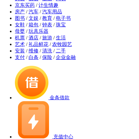
京东买药
/
计生情趣
房产
/
汽车
/
汽车用品
图书
/
文娱
/
教育
/
电子书
女鞋
/
箱包
/
钟表
/
珠宝
母婴
/
玩具乐器
机票
/
酒店
/
旅游
/
生活
艺术
/
礼品鲜花
/
农牧园艺
安装
/
维修
/
清洗
/
二手
支付
/
白条
/
保险
/
企业金融
金条借款
充值中心