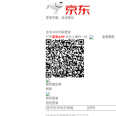
登录页面，改进建议
京东APP扫码登录
打开
京东APP
点左上角扫一扫
查看教程
服务器出错
刷新
密码登录
短信登录