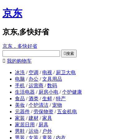
京东
京东,多快好省
京东，多快好省

搜索

我的购物车
冰洗
/
空调
/
电视
/
厨卫大电
电脑
/
办公
/
文具用品
手机
/
运营商
/
数码
生活电器
/
厨房小电
/
个护健康
食品
/
酒类
/
生鲜
/
特产
美妆
/
个护清洁
/
宠物
元器件
/
劳保物资
/
五金机电
家装
/
建材
/
家具
家居日用
/
厨具
男鞋
/
运动
/
户外
男装
/
女装
/
童装
/
内衣