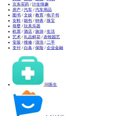
京东买药
/
计生情趣
房产
/
汽车
/
汽车用品
图书
/
文娱
/
教育
/
电子书
女鞋
/
箱包
/
钟表
/
珠宝
母婴
/
玩具乐器
机票
/
酒店
/
旅游
/
生活
艺术
/
礼品鲜花
/
农牧园艺
安装
/
维修
/
清洗
/
二手
支付
/
白条
/
保险
/
企业金融
问医生