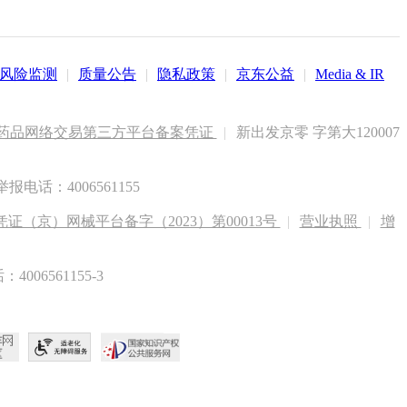
风险监测
|
质量公告
|
隐私政策
|
京东公益
|
Media & IR
药品网络交易第三方平台备案凭证
|
新出发京零 字第大120007
电话：4006561155
（京）网械平台备字（2023）第00013号
|
营业执照
|
增
6561155-3