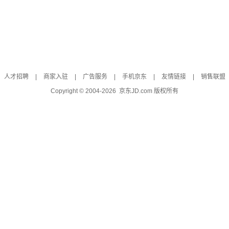
人才招聘
|
商家入驻
|
广告服务
|
手机京东
|
友情链接
|
销售联盟
Copyright © 2004-
2026
京东JD.com 版权所有