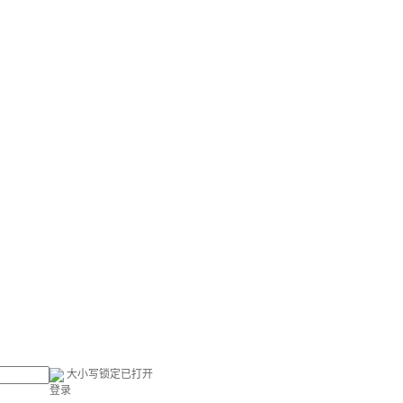
大小写锁定已打开
登录