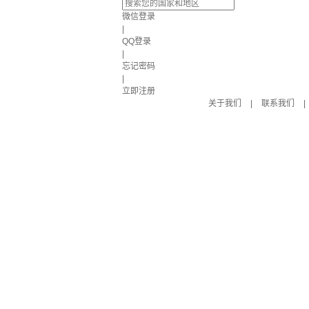
微信登录
|
QQ登录
|
忘记密码
|
立即注册
关于我们
|
联系我们
|