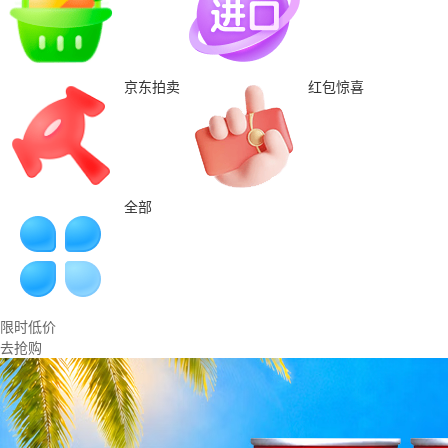
京东拍卖
红包惊喜
全部
限时低价
去抢购