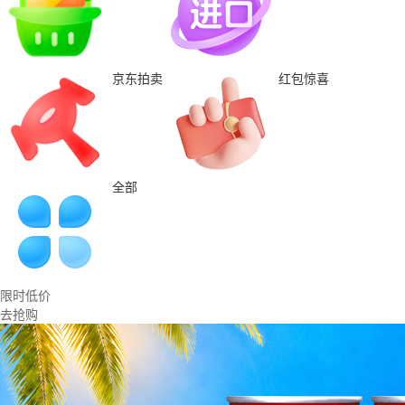
京东拍卖
红包惊喜
全部
限时低价
去抢购