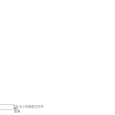
大小写锁定已打开
登录