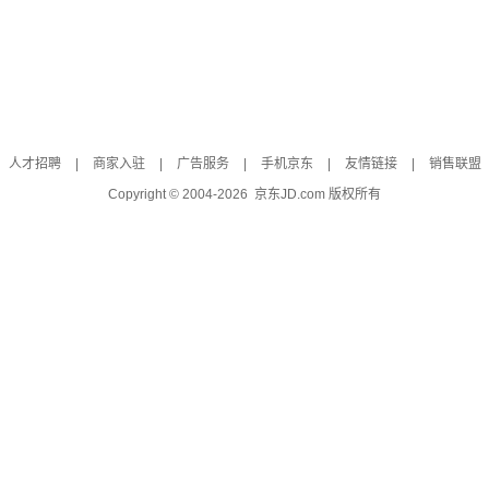
人才招聘
|
商家入驻
|
广告服务
|
手机京东
|
友情链接
|
销售联盟
Copyright © 2004-
2026
京东JD.com 版权所有