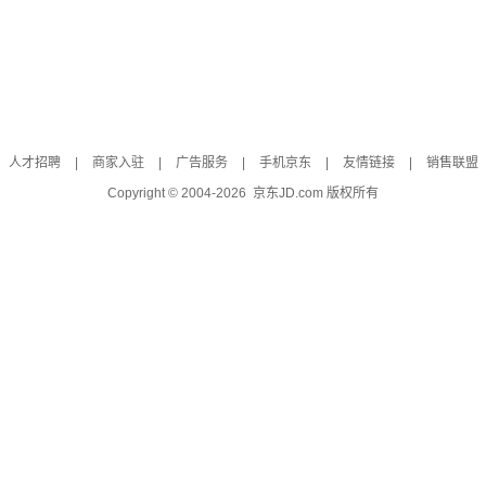
人才招聘
|
商家入驻
|
广告服务
|
手机京东
|
友情链接
|
销售联盟
Copyright © 2004-
2026
京东JD.com 版权所有