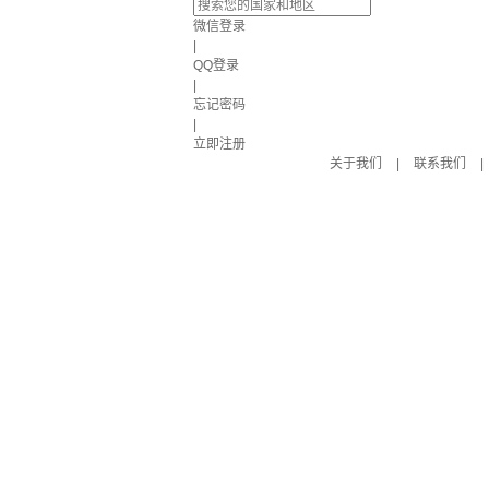
微信登录
|
QQ登录
|
忘记密码
|
立即注册
关于我们
|
联系我们
|