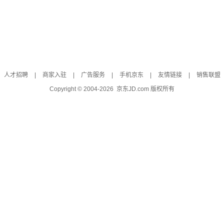
人才招聘
|
商家入驻
|
广告服务
|
手机京东
|
友情链接
|
销售联盟
Copyright © 2004-
2026
京东JD.com 版权所有