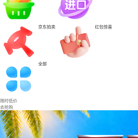
京东拍卖
红包惊喜
全部
限时低价
去抢购