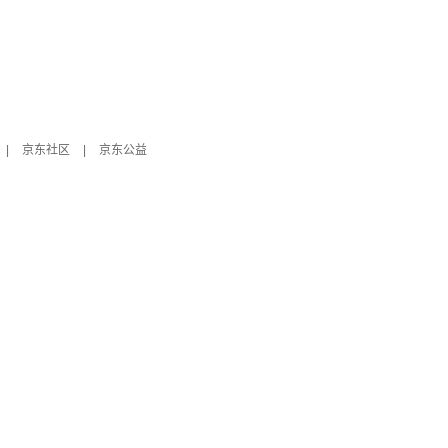
|
京东社区
|
京东公益