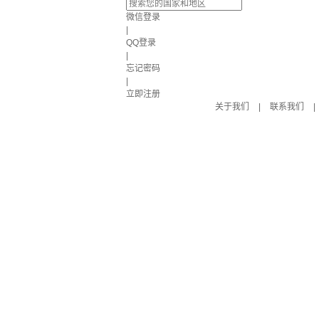
微信登录
|
QQ登录
|
忘记密码
|
立即注册
关于我们
|
联系我们
|