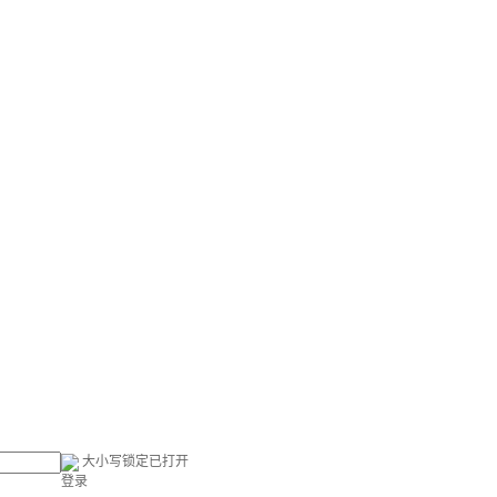
大小写锁定已打开
登录