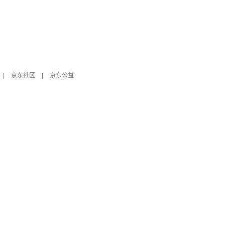
|
京东社区
|
京东公益