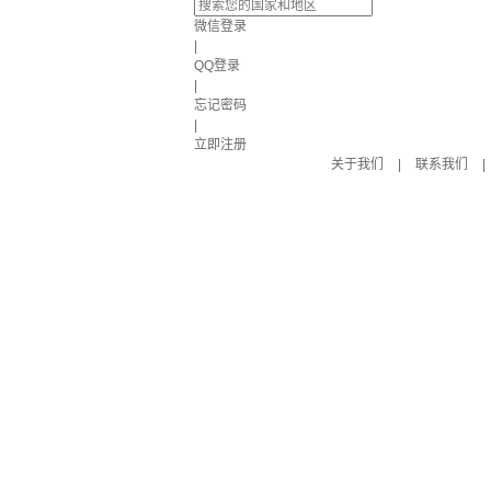
微信登录
|
QQ登录
|
忘记密码
|
立即注册
关于我们
|
联系我们
|