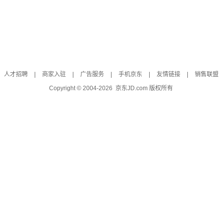
人才招聘
|
商家入驻
|
广告服务
|
手机京东
|
友情链接
|
销售联盟
Copyright © 2004-
2026
京东JD.com 版权所有