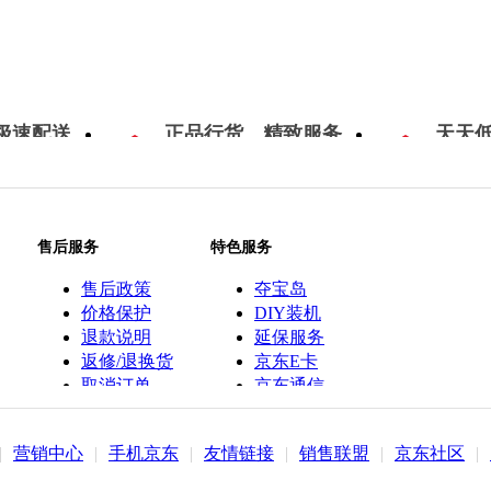
极速配送
正品行货，精致服务
天天
售后服务
特色服务
售后政策
夺宝岛
价格保护
DIY装机
退款说明
延保服务
返修/退换货
京东E卡
取消订单
京东通信
京鱼座智能
|
营销中心
|
手机京东
|
友情链接
|
销售联盟
|
京东社区
|