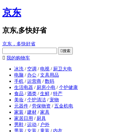
京东
京东,多快好省
京东，多快好省

搜索

我的购物车
冰洗
/
空调
/
电视
/
厨卫大电
电脑
/
办公
/
文具用品
手机
/
运营商
/
数码
生活电器
/
厨房小电
/
个护健康
食品
/
酒类
/
生鲜
/
特产
美妆
/
个护清洁
/
宠物
元器件
/
劳保物资
/
五金机电
家装
/
建材
/
家具
家居日用
/
厨具
男鞋
/
运动
/
户外
男装
/
女装
/
童装
/
内衣