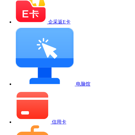
企采返E卡
电脑馆
信用卡