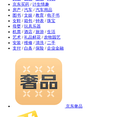
京东买药
/
计生情趣
房产
/
汽车
/
汽车用品
图书
/
文娱
/
教育
/
电子书
女鞋
/
箱包
/
钟表
/
珠宝
母婴
/
玩具乐器
机票
/
酒店
/
旅游
/
生活
艺术
/
礼品鲜花
/
农牧园艺
安装
/
维修
/
清洗
/
二手
支付
/
白条
/
保险
/
企业金融
京东奢品