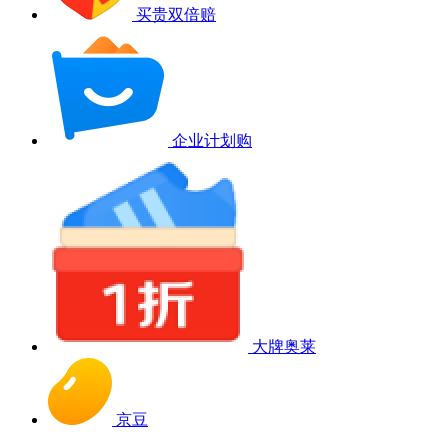
买贵双倍赔
企业计划购
大牌奥莱
京豆