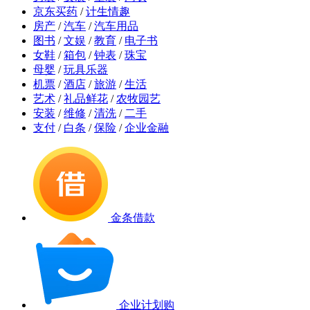
京东买药
/
计生情趣
房产
/
汽车
/
汽车用品
图书
/
文娱
/
教育
/
电子书
女鞋
/
箱包
/
钟表
/
珠宝
母婴
/
玩具乐器
机票
/
酒店
/
旅游
/
生活
艺术
/
礼品鲜花
/
农牧园艺
安装
/
维修
/
清洗
/
二手
支付
/
白条
/
保险
/
企业金融
金条借款
企业计划购