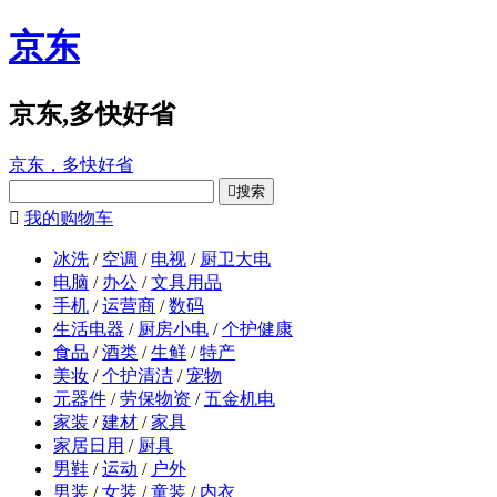
京东
京东,多快好省
京东，多快好省

搜索

我的购物车
冰洗
/
空调
/
电视
/
厨卫大电
电脑
/
办公
/
文具用品
手机
/
运营商
/
数码
生活电器
/
厨房小电
/
个护健康
食品
/
酒类
/
生鲜
/
特产
美妆
/
个护清洁
/
宠物
元器件
/
劳保物资
/
五金机电
家装
/
建材
/
家具
家居日用
/
厨具
男鞋
/
运动
/
户外
男装
/
女装
/
童装
/
内衣