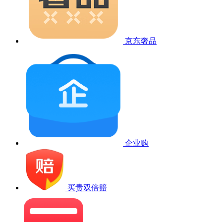
京东奢品
企业购
买贵双倍赔