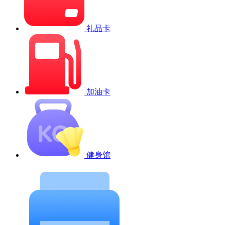
礼品卡
加油卡
健身馆