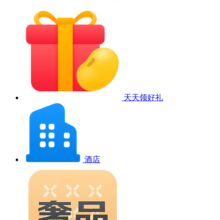
天天领好礼
酒店