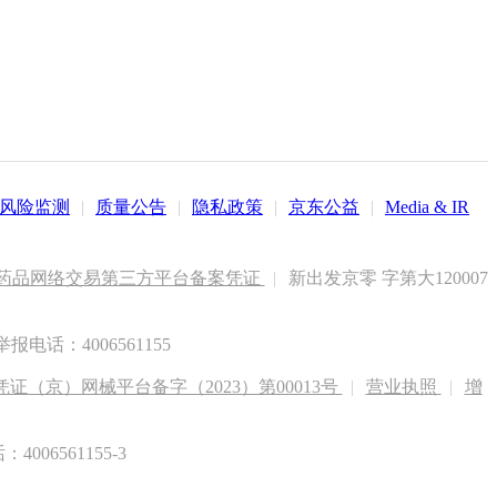
风险监测
|
质量公告
|
隐私政策
|
京东公益
|
Media & IR
药品网络交易第三方平台备案凭证
|
新出发京零 字第大120007
电话：4006561155
（京）网械平台备字（2023）第00013号
|
营业执照
|
增
6561155-3