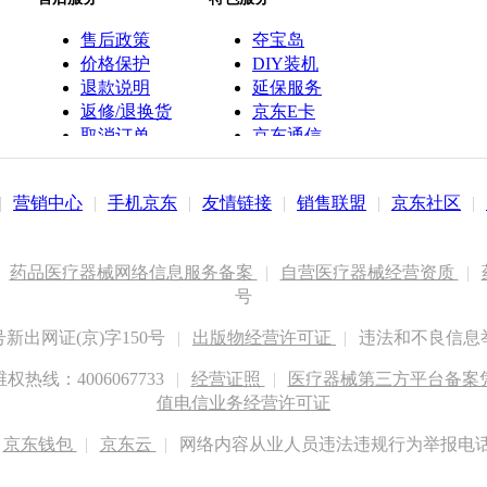
售后政策
夺宝岛
价格保护
DIY装机
退款说明
延保服务
返修/退换货
京东E卡
取消订单
京东通信
京鱼座智能
|
营销中心
|
手机京东
|
友情链接
|
销售联盟
|
京东社区
|
药品医疗器械网络信息服务备案
|
自营医疗器械经营资质
|
号
出网证(京)字150号
|
出版物经营许可证
|
违法和不良信息举报
权热线：4006067733
|
经营证照
|
医疗器械第三方平台备案凭证
值电信业务经营许可证
京东钱包
|
京东云
|
网络内容从业人员违法违规行为举报电话：400